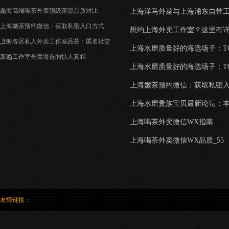
题
上海高端喝茶外卖顶级茶源品质对比
上海洋马外菜与上海浦东自带
上海嫩茶预约微信：获取私密入口方式
想约上海外卖工作室？这里有
_19
上海各区私人外卖工作室品茶：匿名社交
上海水磨质量好的海选场子：T
新趋
上海工作室外卖海选的惊人真相
上海水磨质量好的海选场子：TOP
上海嫩茶预约微信：获取私密入
上海水磨贵族宝贝最新论坛：
上海喝茶外卖微信WX指南
上海喝茶外卖微信WX品质_55
友情链接：