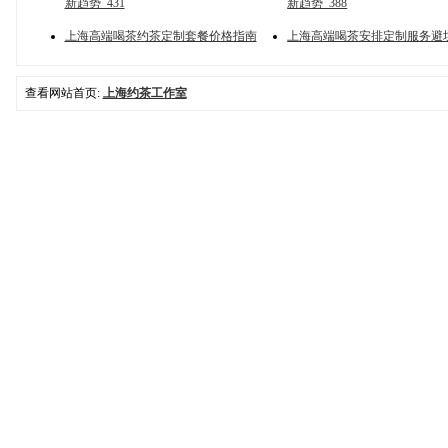
新趋势_431
新趋势_388
上海高端喝茶约茶定制套餐价格指南
上海高端喝茶安排定制服务避
查看网站首页:
上海约茶工作室