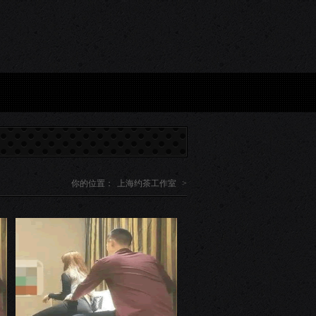
约微信：获取私密入口方式_19...
上海水磨论坛：本地圈内人热议话题_61...
上海喝茶
你的位置：
上海约茶工作室
>