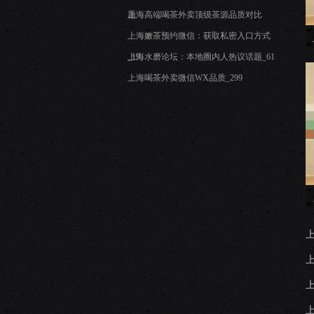
题
上海高端喝茶外卖顶级茶源品质对比
上海嫩茶预约微信：获取私密入口方式
_19
上海水磨论坛：本地圈内人热议话题_61
上海喝茶外卖微信WX品质_299