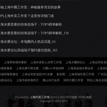
探秘上海中圈工作室：神秘服务背后的故事
想约上海外卖工作室？这里有详细门道
上海水磨质量好的海选场子：TOP5榜单解析
海水磨质量好的海选场子：TOP5榜单解析_116
上海水磨论坛：本地圈内人热议话题_61
上海水磨论坛高端场子预约避坑指南_163
站
上海商务模特兼职
上海外卖私人自带工作室
上海大圈经纪人
上海会所抓龙
云喝茶服务
上海水磨不限次数
大圈ww伴游招聘
上海海选场水磨会所
上海高
圳福田喝茶微信
上海会所抓龙筋SPA水磨
条友网
上海高端外菜工作室
广州品
海推油论坛
上海洋妞价格照片
佛山水疗会所
深圳大圈工作室
阿拉上海后花园
Powered by
上海约茶工作室
@2013-2022
RSS地图
HTML地图
Copyright
© 2013-2024