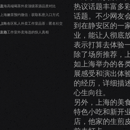
热议话题丰富多
题
上海高端喝茶外卖顶级茶源品质对比
话题。不少网友
上海嫩茶预约微信：获取私密入口方式
到在静安区的一
_19
上海各区私人外卖工作室品茶：匿名社交
新趋
上海工作室外卖海选的惊人真相
业，能让人彻底
表示打算去体验
除了场所推荐，
如上海举办的各
展感受和演出体
的经历，详细描
心生向往。
另外，上海的美
特色小吃和新开
店，他家的生煎