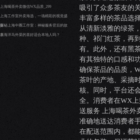
吸引了众多茶友的关
上海喝茶外卖微信WX品质_299
上海工作室外卖海选，一场精彩的视觉盛
丰富多样的茶品选择
宴
探秘上海中圈工作室：神秘服务背后的故
从清新淡雅的绿茶
事
上海洋马外菜的喜好适合本地人吗？
种、祁门红茶，再
有。此外，还有黑
有其独特的口感和功
确保茶品的品质，
茶叶的产地、采摘
核。同时，平台还
全。消费者在WX上
送服务 上海喝茶外
准确地送达消费者
在配送范围内，都