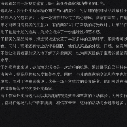
场海选都如同一场视觉盛宴，吸引着众多商家和消费者的目光。
海选现场，各个外卖商家精心布置自己的展位，将店铺的招牌菜品以最精
到独具匠心的包装设计，每一处细节都经过了精心雕琢。商家们深知，在
效果才能吸引消费者的注意力。有的商家采用了新颖的灯光设计，让菜品
运用了创意十足的道具，为展位增添了一份趣味性和艺术感。
除了精美的菜品展示，海选现场还设置了丰富多样的互动环节。消费者可
特色。同时，现场还有专业的评委团队，他们从菜品的外观、口感、创意
验不仅让消费者更加深入地了解了外卖商家，也为商家提供了宝贵的反馈
务水平。
对于外卖商家来说，参加海选活动是一次难得的机遇。通过展示自己的特
费者关注，提高品牌知名度和美誉度。同时，与其他商家的交流和竞争也
的发展。而对于消费者来说，这是一场不容错过的美食盛宴。他们可以在
藏在城市角落里的优质外卖商家。
上海工作室外卖海选活动以其精彩的视觉效果和丰富的互动体验，为外卖
者，都能在这场活动中收获满满。相信在未来，这样的活动将会越来越多