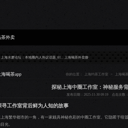
品茶外卖
水磨论坛：本地圈内人热议话题_61...
上海喝茶外卖微信WX品质_299...
上海工作室外卖
上海喝茶app
你的位置：
上海约茶工作室
>
上海喝茶
探秘上海中圈工作室：神秘服务
发布日期：2025-11-30 09:19 点击次数：
探寻工作室背后鲜为人知的故事
在上海繁华都市的一角，有一家颇具神秘色彩的中圈工作室。它隐匿于喧
的目光。